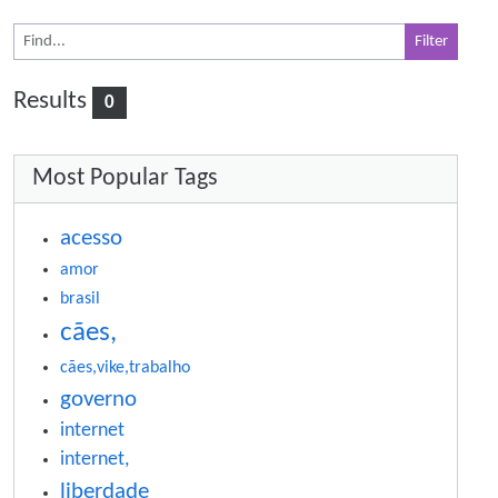
Results
0
More content and functionality (right si
Most Popular Tags
acesso
amor
brasil
cães,
cães,vike,trabalho
governo
internet
internet,
liberdade