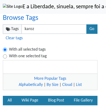
Site identity, navigation, etc.
E a Liberdade, sinuela, sempre foi 
Navigation and related functionality an
Browse Tags
Tags
Clear tags
With all selected tags
With one selected tag
More Popular Tags
Alphabetically
|
By Size
|
Cloud
|
List
All
Wiki Page
Blog Post
File Gallery