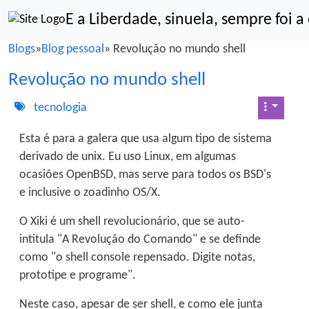
Site identity, navigation, etc.
E a Liberdade, sinuela, sempre foi 
Navigation and related functionality an
Blogs
»
Blog pessoal
» Revolução no mundo shell
Revolução no mundo shell
tecnologia
Esta é para a galera que usa algum tipo de sistema
derivado de unix. Eu uso Linux, em algumas
ocasiões OpenBSD, mas serve para todos os BSD's
e inclusive o zoadinho OS/X.
O Xiki é um shell revolucionário, que se auto-
intitula "A Revolução do Comando" e se definde
como "o shell console repensado. Digite notas,
prototipe e programe".
Neste caso, apesar de ser shell, e como ele junta