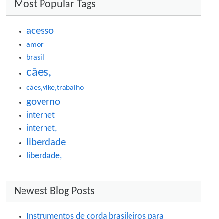
More content and functionality (right si
Most Popular Tags
acesso
amor
brasil
cães,
cães,vike,trabalho
governo
internet
internet,
liberdade
liberdade,
Newest Blog Posts
Instrumentos de corda brasileiros para