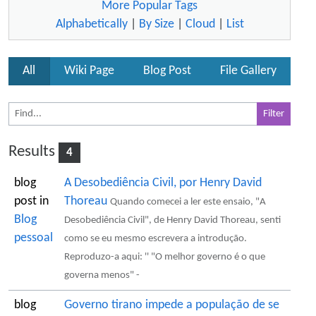
More Popular Tags
Alphabetically
|
By Size
|
Cloud
|
List
All
Wiki Page
Blog Post
File Gallery
Results
4
blog
A Desobediência Civil, por Henry David
post in
Thoreau
Quando comecei a ler este ensaio, "A
Blog
Desobediência Civil", de Henry David Thoreau, senti
pessoal
como se eu mesmo escrevera a introdução.
Reproduzo-a aqui: '' "O melhor governo é o que
governa menos" -
blog
Governo tirano impede a população de se