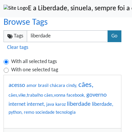
Site identity, navigation, etc.
E a Liberdade, sinuela, sempre foi 
Navigation and related functionality an
Browse Tags
Tags
Clear tags
With all selected tags
With one selected tag
cães,
acesso
amor
brasil
chácara
cindy,
governo
cães,vike,trabalho
cães,vonna
facebook,
liberdade
internet
internet,
liberdade,
java
karoz
python,
remo
sociedade
tecnologia