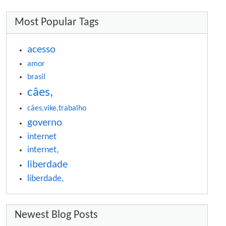
More content and functionality (right si
Most Popular Tags
acesso
amor
brasil
cães,
cães,vike,trabalho
governo
internet
internet,
liberdade
liberdade,
Newest Blog Posts