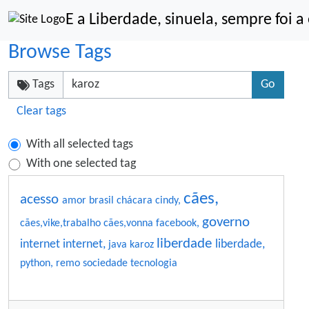
Site identity, navigation, etc.
E a Liberdade, sinuela, sempre foi 
Navigation and related functionality an
Browse Tags
Tags
Clear tags
With all selected tags
With one selected tag
cães,
acesso
amor
brasil
chácara
cindy,
governo
cães,vike,trabalho
cães,vonna
facebook,
liberdade
internet
internet,
liberdade,
java
karoz
python,
remo
sociedade
tecnologia