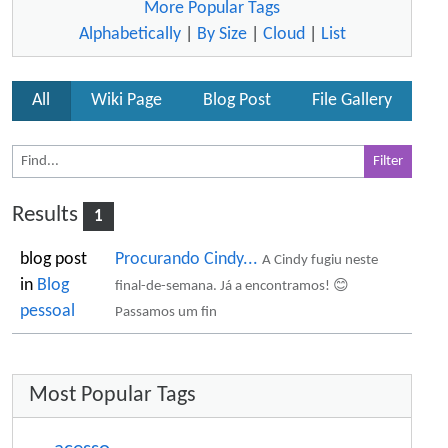
More Popular Tags
Alphabetically
|
By Size
|
Cloud
|
List
All
Wiki Page
Blog Post
File Gallery
Results
1
blog post
Procurando Cindy...
A Cindy fugiu neste
in
Blog
final-de-semana. Já a encontramos! 😊
pessoal
Passamos um fin
More content and functionality (right si
Most Popular Tags